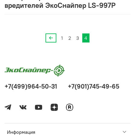
вредителей ЭкоСнайпер LS-997P
1
2
3
4
+7(499)964-50-31
+7(901)745-49-65
Информация