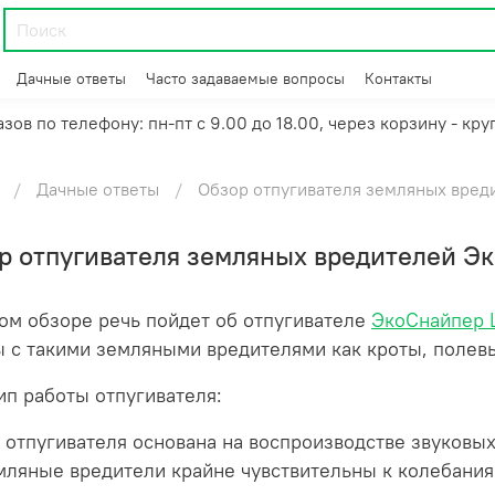
Дачные ответы
Часто задаваемые вопросы
Контакты
зов по телефону: пн-пт с 9.00 до 18.00, через корзину - кру
Дачные ответы
Обзор отпугивателя земляных вред
р отпугивателя земляных вредителей Э
ом обзоре речь пойдет об отпугивателе
ЭкоСнайпер 
 с такими земляными вредителями как кроты, полевы
п работы отпугивателя:
 отпугивателя основана на воспроизводстве звуковых
мляные вредители крайне чувствительны к колебани