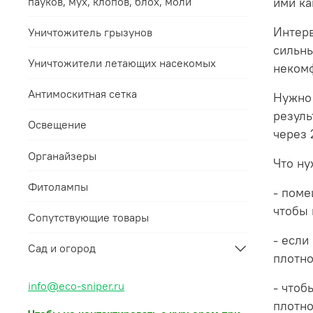
пауков, мух, клопов, блох, моли
ими ка
Интерв
Уничтожитель грызунов
сильны
Уничтожители летающих насекомых
некомф
Антимоскитная сетка
Нужно 
резуль
Освещение
через 
Органайзеры
Что ну
Фитолампы
- поме
чтобы 
Сопутствующие товары
- если
Сад и огород
плотно
info@eco-sniper.ru
- чтоб
плотно