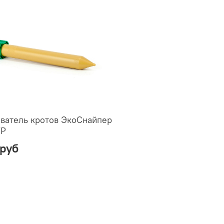
ватель кротов ЭкоСнайпер
7P
 руб