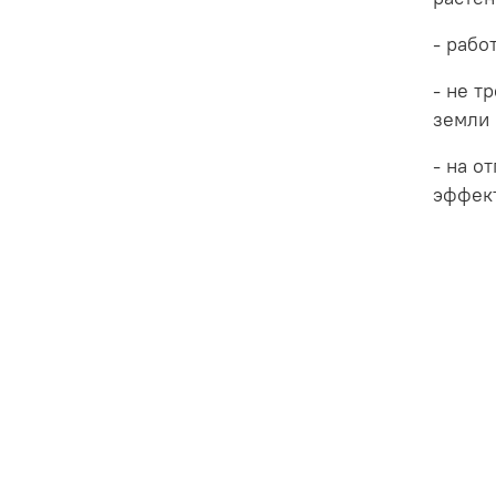
- рабо
- не т
земли 
- на о
эффек