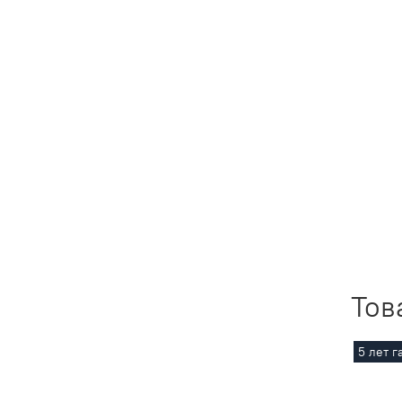
Тов
5 лет г