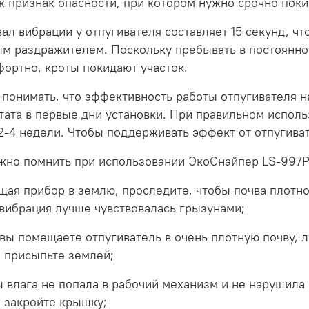
к признак опасности, при котором нужно срочно пок
ал вибрации у отпугивателя составляет 15 секунд, чт
м раздражителем. Поскольку пребывать в постоянно
ортно, кроты покидают участок.
понимать, что эффективность работы отпугивателя н
тата в первые дни установки. При правильном исполь
2-4 недели. Чтобы поддерживать эффект от отпугиват
жно помнить при использовании ЭкоСнайпер LS-997P
щая прибор в землю, проследите, чтобы почва плотно
вибрация лучше чувствовалась грызунами;
 вы помещаете отпугиватель в очень плотную почву, л
 присыпьте землей;
ы влага не попала в рабочий механизм и не нарушила 
 закройте крышку;