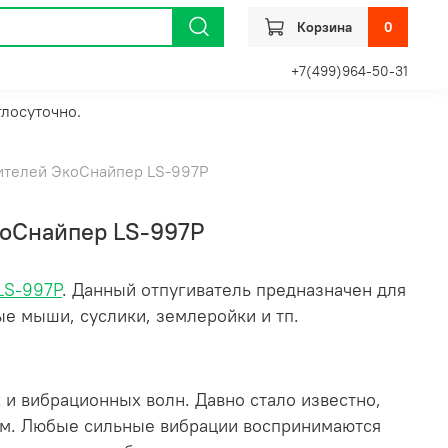
Корзина
0
+7(499)964-50-31
глосуточно.
ителей ЭкоСнайпер LS-997P
коСнайпер LS-997P
LS-997P
. Данный отпугиватель предназначен для
е мыши, суслики, землеройки и тп.
 и вибрационных волн. Давно стало известно,
ям. Любые сильные вибрации воспринимаются