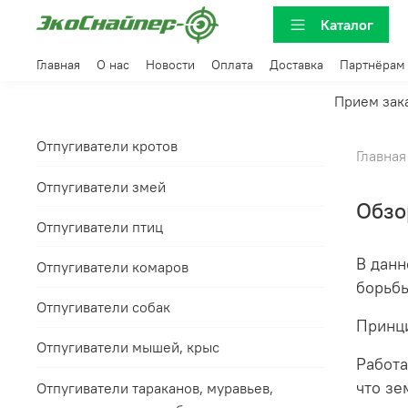
Каталог
Главная
О нас
Новости
Оплата
Доставка
Партнёрам
Прием зака
Отпугиватели кротов
Главная
Отпугиватели змей
Обзо
Отпугиватели птиц
В данн
Отпугиватели комаров
борьбы
Отпугиватели собак
Принци
Отпугиватели мышей, крыс
Работа
что зе
Отпугиватели тараканов, муравьев,