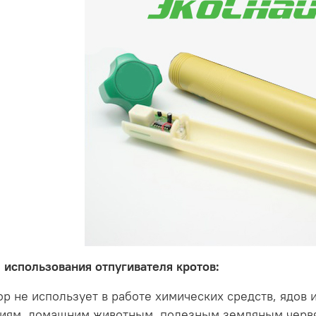
использования отпугивателя кротов:
ор не использует в работе химических средств, ядов и
ниям, домашним животным, полезным земляным черв