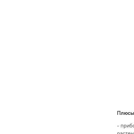
Плюсы 
- приб
расте