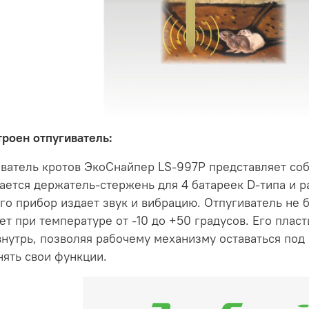
троен отпугиватель:
ватель кротов ЭкоСнайпер LS-997P представляет соб
ется держатель-стержень для 4 батареек D-типа и р
го прибор издает звук и вибрацию. Отпугиватель не 
ет при температуре от -10 до +50 градусов. Его пла
внутрь, позволяя рабочему механизму оставаться под
ять свои функции.