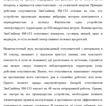
батареек, а заряжается самостоятельно – от солнечной энергии. Принцип
действия отпугивателя ЭкоСнайпер
SM
-153 основан на том, что
устройство производит звуковые вибрации, которые повторяются с
периодичностью в полчаса. Фактически одно устройство
«контролирует» территорию до 650 квадратных метров. Помимо кротов,
ЭкоСнайпер
SM
-153 отпугивает землероек, сусликов, мышей, крыс и
медведок, то есть полный спектр главных полевых вредителей.
Низкочастотный звук, воспроизводимый отпугивателей с интервалом в
30 секунд, вызывает у грызунов приступ паники, они чувствуют
опасность и хотя не понимают, где расположен ее источник, стремятся
как можно скорее покинуть неблагоприятную территорию (зону
действия отпугивателя). Важно, что отпугиватель накапливает энергию
на протяжении всего светового дня и спокойно работает всю ночь.
Одного полного заряда аккумуляторных батарей отпугивателя
ЭкоСнайпер
SM
-153 хватает на 48 часов непрерывной работы. Однако,
не смотря на все преимущества устройства, необходимо помнить
элементарные правила эксплуатации, в противном случае эффективность
отпугивателя заметно снижается. В частности, не стоит забывать, что