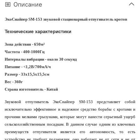
Описание
ЭкоСнайпер SM-153 звуковой стационарный отпугиватель кротов
Технические характеристики
Зона действия - 650м²
Частота - 400-1000Гц
Интервалы вибрации - около 30 секунд
Питание - <1,2В/700мА/ч
Размер - 33х15,5х15,5см
Вес - 360г
Страна изготовитель - Китай
Звуковой отпугиватель ЭкоСнайпер
SM
-153 представляет собой
исключительно эффективное и надежное средство борьбы с кротами и
прочими мелкими грызунами, которые могут нанести серьезный ущерб
сельскохозяйственным посадкам. В данном случае одним из ключевых
преимуществ отпугивателя является его автономность, то есть
устройство не требует подзарядки, оно работает не от сети и не от