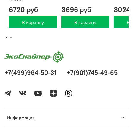
6720 руб
3696 руб
3024 
В корзину
В корзину
В 
+7(499)964-50-31
+7(901)745-49-65
Информация