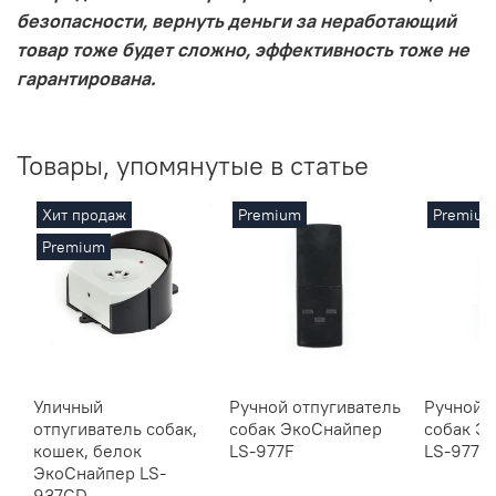
безопасности, вернуть деньги за неработающий
товар тоже будет сложно, эффективность тоже не
гарантирована.
Товары, упомянутые в статье
Хит продаж
Premium
Premiu
Premium
Уличный
Ручной отпугиватель
Ручной 
отпугиватель собак,
собак ЭкоСнайпер
собак Э
кошек, белок
LS-977F
LS-977
ЭкоСнайпер LS-
937CD