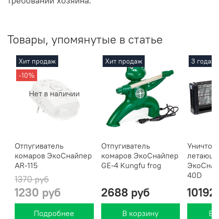
требований хозяина.
Товары, упомянутые в статье
Хит продаж
Хит продаж
3 года г
-10%
Нет в наличии
Отпугиватель
Отпугиватель
Уничтож
комаров ЭкоСнайпер
комаров ЭкоСнайпер
летающи
AR-115
GE-4 Kungfu frog
ЭкоСнай
40D
1370 руб
1230 руб
2688 руб
10192
Подробнее
В корзину
В 