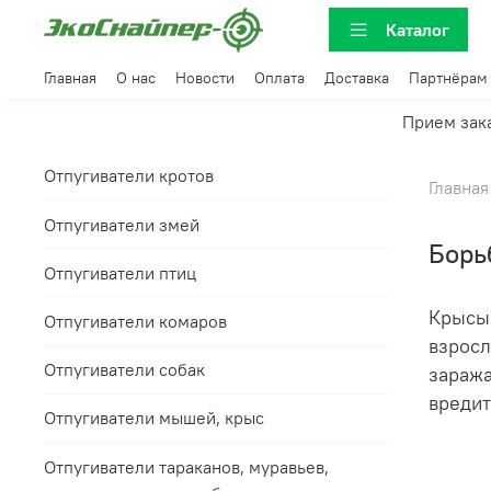
Каталог
Главная
О нас
Новости
Оплата
Доставка
Партнёрам
Прием зака
Отпугиватели кротов
Главная
Отпугиватели змей
Борь
Отпугиватели птиц
Крысы 
Отпугиватели комаров
взросл
Отпугиватели собак
заража
вредит
Отпугиватели мышей, крыс
Отпугиватели тараканов, муравьев,