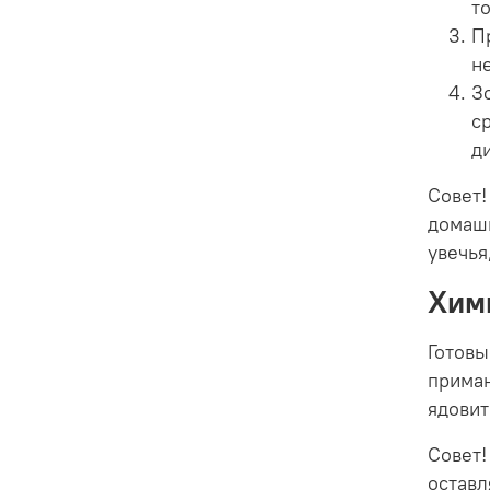
т
П
н
З
с
д
Совет!
домашн
увечья
Хим
Готовы
приман
ядовит
Совет!
оставл