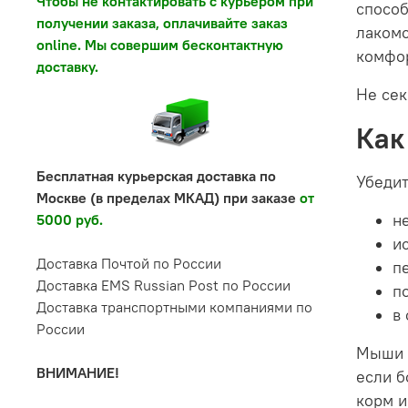
Чтобы не контактировать с курьером при
способ
получении заказа, оплачивайте заказ
лакомс
online. Мы совершим бесконтактную
комфо
доставку.
Не сек
Как
Бесплатная курьерская доставка по
Убедит
Москве (в пределах МКАД) при заказе
от
н
5000 руб.
и
Доставка Почтой по России
п
Доставка EMS Russian Post по России
п
Доставка транспортными компаниями по
в
России
Мыши н
ВНИМАНИЕ!
если б
корм и