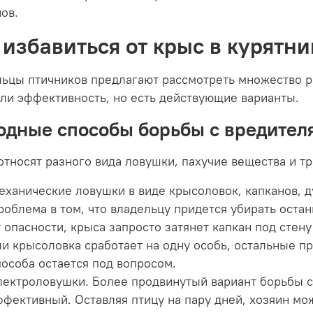
ов.
 избавиться от крыс в курятни
ьцы птичников предлагают рассмотреть множество ра
ли эффективность, но есть действующие варианты.
одные способы борьбы с вредител
относят разного вида ловушки, пахучие вещества и т
еханические ловушки в виде крысоловок, капканов, 
роблема в том, что владельцу придется убирать останк
т опасности, крыса запросто затянет капкан под стену
ли крысоловка сработает на одну особь, остальные п
пособа остается под вопросом.
лектроловушки. Более продвинутый вариант борьбы с 
ффективный. Оставляя птицу на пару дней, хозяин мо