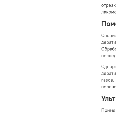
отрезк
лакомс
Пом
Специа
дерати
Обрабо
после
Однора
дерати
газов,
перево
Уль
Примен