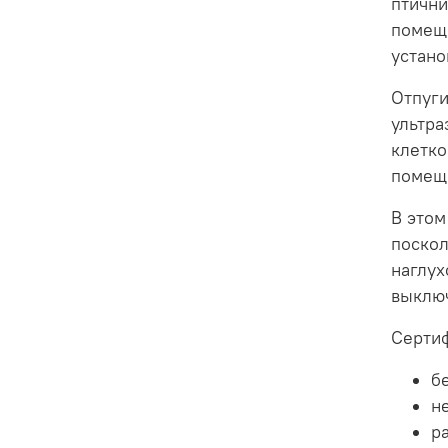
птични
помеще
устано
Отпуги
ультра
клетко
помеще
В этом
поскол
наглух
выключ
Сертиф
б
н
р