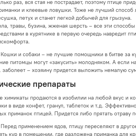
олько раз, вся стая не пострадает, поэтому птице при
риманки и клеевые ловушки. Тоже не лучший способ л
есушка, петух и станет легкой добычей для грызуна.
ола, травы, бузина, жженая шерсть – все эти способ
редствами в курятнике в первую очередь навредит пт
искомфорта.
 Кошки и собаки – не лучшие помощники в битве за к
ие питомцы могут «закусить» молодняком. А если на
, заболеет – хозяину придется выложить немалую су
ические препараты
е химикаты продаются в изобилии на любой вкус и 
ки в виде конфет, гранул, таблеток и т.д. Эффективн
ых приманок птицей. Придется либо прятать отраву п
 Перед применением ядов, птицу переселяют в друго
ять кур в помещении, где разложена приманка для кр