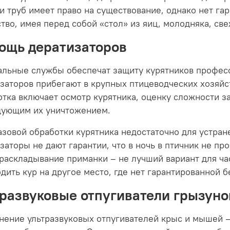
и труб имеет право на существование, однако нет га
тво, имея перед собой «стол» из яиц, молодняка, св
ощь дератизаторов
льные службы обеспечат защиту курятников професс
заторов прибегают в крупных птицеводческих хозяйст
тка включает осмотр курятника, оценку сложности за
дующим их уничтожением.
зовой обработки курятника недостаточно для устран
заторы не дают гарантии, что в ночь в птичник не п
 раскладывание приманки – не лучший вариант для ча
дить кур на другое место, где нет гарантированной б
тразвуковые отпугиватели грызуно
ение ультразвуковых отпугивателей крыс и мышей –