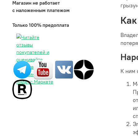
Магазин не работает
грызун
с наложенным платежом
Как
Только 100% предоплата
Владел
потеря
Нар
К ним 
М
П
о
и
с
Э
э