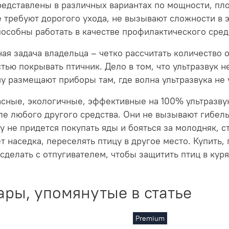
редставлены в различных вариантах по мощности, пл
е требуют дорогого ухода, не вызывают сложности в 
пособны работать в качестве профилактического сред
ая задача владельца – четко рассчитать количество 
тью покрывать птичник. Дело в том, что ультразвук н
у размещают приборы там, где волна ультразвука не у
сные, экологичные, эффективные на 100% ультразву
е любого другого средства. Они не вызывают гибель 
у не придется покупать яды и бояться за молодняк, с
т наседка, переселять птицу в другое место. Купить, п
сделать с отпугивателем, чтобы защитить птиц в куря
ары, упомянутые в статье
Premium