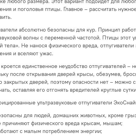
ке любого размера. Этот вариант подойдет для любо
ния и поголовья птицы. Главное – рассчитать нужно
вить.
ватели абсолютно безопасны для кур. Принцип работ
звуковой волны с переменной частотой. Птицы этот 
й тела». Не нанося физического вреда, отпугиватели 
ния и вселяют ужас.
 кроется единственное неудобство отпугивателей – 
ьку после открывания дверей крысы, обезумев, брося
о закрытых дверей, поэтому опасности нет – можно с
ать, оставляя его отгонять вредителей круглые сутки
ицированные ультразвуковые отпугиватели ЭкоСнай
езопасны для людей, домашних животных, кроме гры
е причиняют физического вреда крысам, мышам;
аботают с малым потреблением энергии;