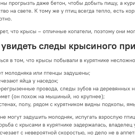
ны прогрызть даже бетон, чтобы добыть пищу, а кур
тво на свете. К тому же у птиц всегда тепло, есть ко
ртно.
рет, что крысы – отличные копатели, поэтому они мог
 увидеть следы крысиного при
ься в том, что крысы побывали в курятнике несложно
ет молодняка или птенцы задушены;
счезают яйца у наседок;
ерегрызенные провода, следы зубов на деревянных н
омет (он похож на мышиный, но крупнее);
 стенах, полу, рядом с курятником видны подкопы, ям
е могут задушить молодняк, испугать взрослую птицу
орьба с крысами в курятнике задержалась, владелец 
счезает с невероятной скоростью, но дело не в аппет