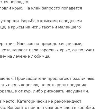
дется несладко.
овли крыс. На клей запросто попадется
ы устарели. Борьба с крысами народными
ице, а крысы не испытают ни малейшего
урятник. Являясь по природе хищниками,
 кота нападет пара взрослых крыс, он получит
мму на лечение любимца.
кошелек. Производители предлагают различные
ость очень хорошая, но есть риск поедания
одальше от кур, либо рисковать несушками.
е место. Категорически не рекомендуют
ыс. Вариант с припрятыванием ядов в коробки,