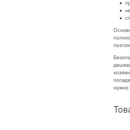
п
н
с
Основн
полнос
поэтом
Безопа
дешевл
хозяин
попаде
нужно 
Тов