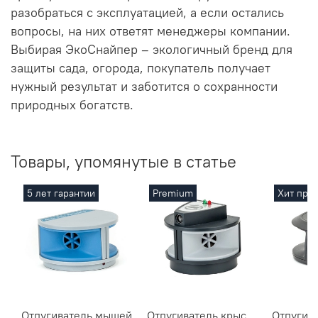
разобраться с эксплуатацией, а если остались
вопросы, на них ответят менеджеры компании.
Выбирая ЭкоСнайпер – экологичный бренд для
защиты сада, огорода, покупатель получает
нужный результат и заботится о сохранности
природных богатств.
Товары, упомянутые в статье
5 лет гарантии
Premium
Хит про
Отпугиватель мышей,
Отпугиватель крыс,
Отпугива