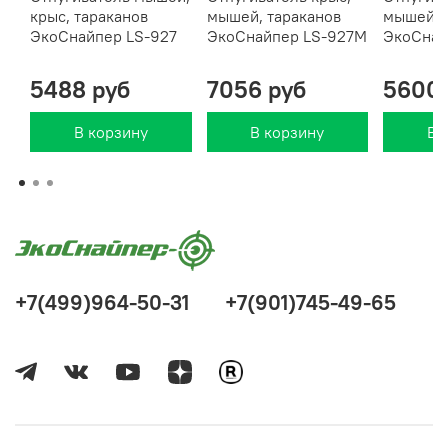
крыс, тараканов
мышей, тараканов
мышей т
ЭкоСнайпер LS-927
ЭкоСнайпер LS-927M
ЭкоСнай
5488 руб
7056 руб
5600 
В корзину
В корзину
В 
+7(499)964-50-31
+7(901)745-49-65